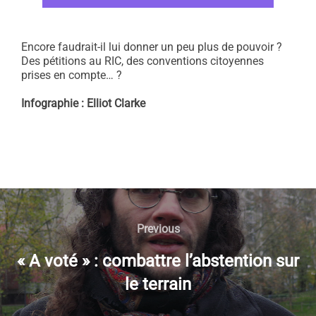
Encore faudrait-il lui donner un peu plus de pouvoir ?
Des pétitions au RIC, des conventions citoyennes
prises en compte… ?
Infographie : Elliot Clarke
NAVIGATION
DE
Previous
Previous
L’ARTICLE
« A voté » : combattre l’abstention sur
le terrain