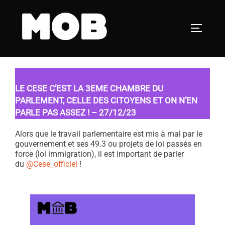
Aller
au
PERMUT
contenu
LE CESE C’EST LA 3EME CHAMBRE DU
PARLEMENT, CELLE DES CITOYENS ET ON N’EN
PARLE PAS ASSEZ ! – 27/12/23
Alors que le travail parlementaire est mis à mal par le
gouvernement et ses 49.3 ou projets de loi passés en
force (loi immigration), il est important de parler
du
@Cese_officiel
!