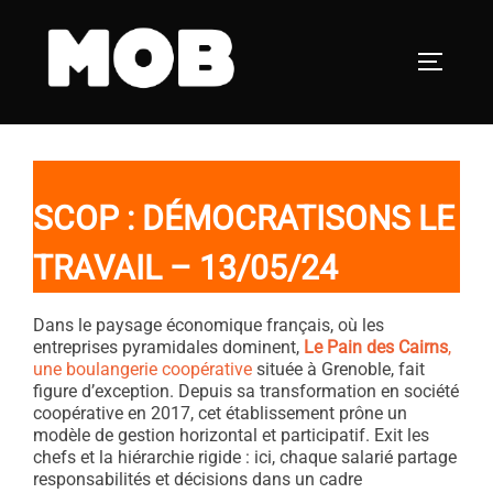
Aller
au
PERMUT
contenu
SCOP : DÉMOCRATISONS LE
TRAVAIL – 13/05/24
Dans le paysage économique français, où les
entreprises pyramidales dominent,
Le Pain des Cairns
,
une boulangerie coopérative
située à Grenoble, fait
figure d’exception. Depuis sa transformation en société
coopérative en 2017, cet établissement prône un
modèle de gestion horizontal et participatif. Exit les
chefs et la hiérarchie rigide : ici, chaque salarié partage
responsabilités et décisions dans un cadre