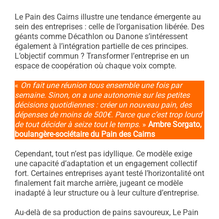
Le Pain des Cairns illustre une tendance émergente au
sein des entreprises : celle de l’organisation libérée. Des
géants comme Décathlon ou Danone s’intéressent
également à l’intégration partielle de ces principes.
L’objectif commun ? Transformer l’entreprise en un
espace de coopération où chaque voix compte.
«
On fait une réunion tous ensemble une fois par
semaine. Sinon, on a une autonomie sur les petites
décisions quotidiennes : créer un nouveau pain, des
dépenses de moins de 500€. Parce que c’est trop lourd
de tout décider à seize tout le temps.
»
Ambre Sorgato,
boulangère-sociétaire du Pain des Cairns
Cependant, tout n’est pas idyllique. Ce modèle exige
une capacité d’adaptation et un engagement collectif
fort. Certaines entreprises ayant testé l’horizontalité ont
finalement fait marche arrière, jugeant ce modèle
inadapté à leur structure ou à leur culture d’entreprise.
Au-delà de sa production de pains savoureux, Le Pain