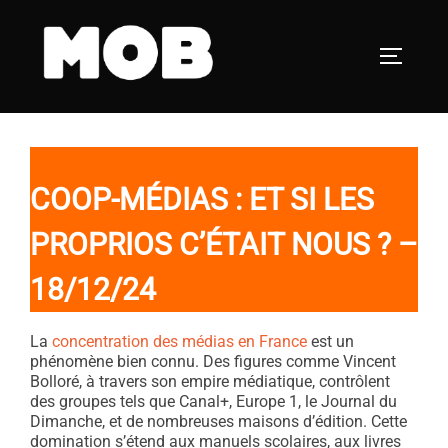
Aller
au
PERMUT
contenu
COOP-MÉDIAS : ET SI LES
PROPRIOS C’ÉTAIT NOUS ?
–
18/12/24
La
concentration des médias en France
est un
phénomène bien connu. Des figures comme Vincent
Bolloré, à travers son empire médiatique, contrôlent
des groupes tels que Canal+, Europe 1, le Journal du
Dimanche, et de nombreuses maisons d’édition. Cette
domination s’étend aux manuels scolaires, aux livres