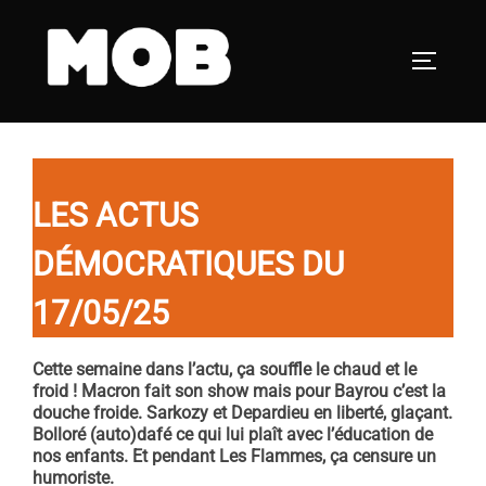
Aller
au
PERMUT
contenu
LES ACTUS
DÉMOCRATIQUES DU
17/05/25
Cette semaine dans l’actu, ça souffle le chaud et le
froid ! Macron fait son show mais pour Bayrou c’est la
douche froide. Sarkozy et Depardieu en liberté, glaçant.
Bolloré (auto)dafé ce qui lui plaît avec l’éducation de
nos enfants. Et pendant Les Flammes, ça censure un
humoriste.