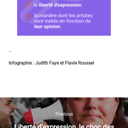
–
Infographie : Judith Faye et Flavie Roussel
NAVIGATION
DE
Previous
Previous
L’ARTICLE
Liberté d’expression, le choc des