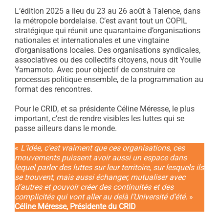
L’édition 2025 a lieu du 23 au 26 août à Talence, dans
la métropole bordelaise. C’est avant tout un COPIL
stratégique qui réunit une quarantaine d’organisations
nationales et internationales et une vingtaine
d’organisations locales. Des organisations syndicales,
associatives ou des collectifs citoyens, nous dit Youlie
Yamamoto. Avec pour objectif de construire ce
processus politique ensemble, de la programmation au
format des rencontres.
Pour le CRID, et sa présidente Céline Méresse, le plus
important, c’est de rendre visibles les luttes qui se
passe ailleurs dans le monde.
«
L’idée, c’est vraiment que ces organisations, ces
mouvements puissent avoir aussi un espace dans
lequel parler des luttes sur leur territoire, sur lesquels ils
se trouvent, mais aussi échanger, mutualiser avec
d’autres et pouvoir créer des continuités et des
complicités qui vont aller au delà l’Université d’été.
»
Céline Méresse, Présidente du CRID