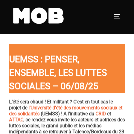
Aller
au
PERMUT
contenu
UEMSS : PENSER,
ENSEMBLE, LES LUTTES
SOCIALES – 06/08/25
L’été sera chaud ! Et militant ? C’est en tout cas le
projet de
l’Université d’été des mouvements sociaux et
des solidarités
(UEMSS) ! A l’initiative du
CRID
et
ATTAC
, ce rendez-vous invite les acteurs et actrices des
luttes sociales, le grand public et les médias
indépendants à se retrouver à Talence/Bordeaux du 23