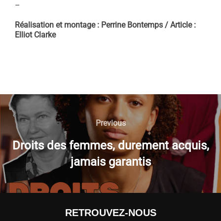
–
Réalisation et montage : Perrine Bontemps / Article :
Elliot Clarke
NAVIGATION
DE
Previous
Previous
L’ARTICLE
Droits des femmes, durement acquis,
jamais garantis
RETROUVEZ-NOUS