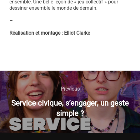
ensemble. Une belle leçon de « jeu collectif » pour
dessiner ensemble le monde de demain.
–
Réalisation et montage : Elliot Clarke
NAVIGATION
DE
Previous
Previous
L’ARTICLE
Service civique, s’engager, un geste
simple ?