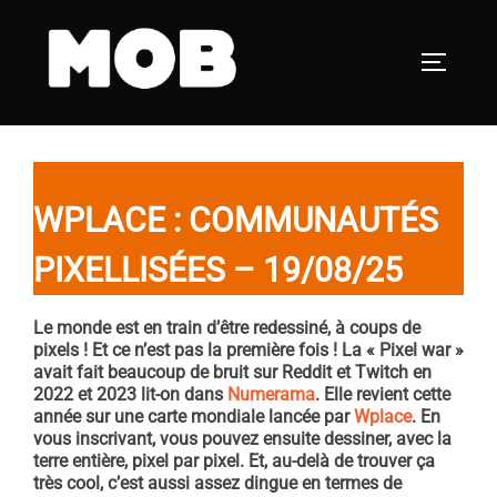
Aller
au
PERMUT
contenu
WPLACE : COMMUNAUTÉS
PIXELLISÉES – 19/08/25
Le monde est en train d’être redessiné, à coups de
pixels ! Et ce n’est pas la première fois ! La « Pixel war »
avait fait beaucoup de bruit sur Reddit et Twitch en
2022 et 2023 lit-on dans
Numerama
. Elle revient cette
année sur une carte mondiale lancée par
Wplace
. En
vous inscrivant, vous pouvez ensuite dessiner, avec la
terre entière, pixel par pixel. Et, au-delà de trouver ça
très cool, c’est aussi assez dingue en termes de