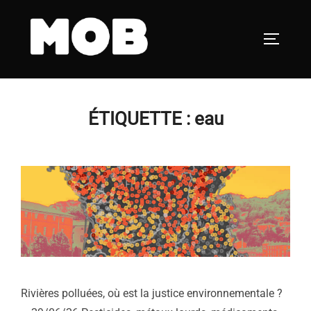
Aller
au
PERMUT
contenu
ÉTIQUETTE :
eau
Rivières polluées, où est la justice environnementale ?