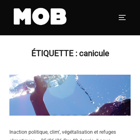
Aller
au
PERMUT
contenu
ÉTIQUETTE :
canicule
Inaction politique, clim’, végétalisation et refuges