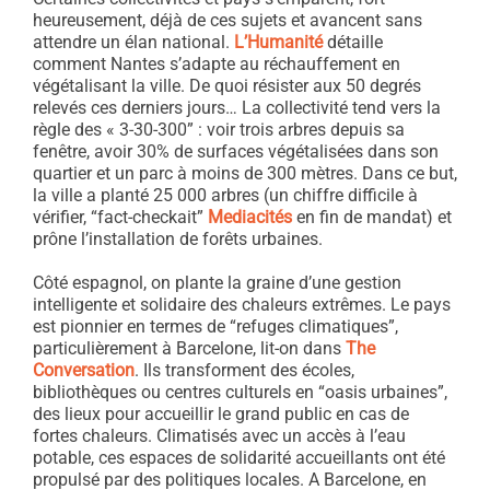
heureusement, déjà de ces sujets et avancent sans
attendre un élan national.
L’Humanité
détaille
comment Nantes s’adapte au réchauffement en
végétalisant la ville. De quoi résister aux 50 degrés
relevés ces derniers jours… La collectivité tend vers la
règle des « 3-30-300” : voir trois arbres depuis sa
fenêtre, avoir 30% de surfaces végétalisées dans son
quartier et un parc à moins de 300 mètres. Dans ce but,
la ville a planté 25 000 arbres (un chiffre difficile à
vérifier, “fact-checkait”
Mediacités
en fin de mandat) et
prône l’installation de forêts urbaines.
Côté espagnol, on plante la graine d’une gestion
intelligente et solidaire des chaleurs extrêmes. Le pays
est pionnier en termes de “refuges climatiques”,
particulièrement à Barcelone, lit-on dans
The
Conv
ersatio
n
. Ils transforment des écoles,
bibliothèques ou centres culturels en “oasis urbaines”,
des lieux pour accueillir le grand public en cas de
fortes chaleurs. Climatisés avec un accès à l’eau
potable, ces espaces de solidarité accueillants ont été
propulsé par des politiques locales. A Barcelone, en