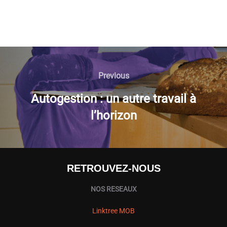
NAVIGATION
DE
Previous
Previous
L’ARTICLE
Autogestion : un autre travail à
l’horizon
RETROUVEZ-NOUS
NOS RESEAUX
Linktree MOB