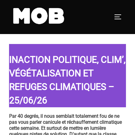
Aller
au
PERMUT
contenu
INACTION POLITIQUE, CLIM’,
VÉGÉTALISATION ET
REFUGES CLIMATIQUES –
25/06/26
Par 40 degrés, il nous semblait totalement fou de ne
pas vous parler canicule et réchauffement climatique
cette semaine. Et surtout de mettre en lumière
quelques pistes de solution. D’autant que la classe