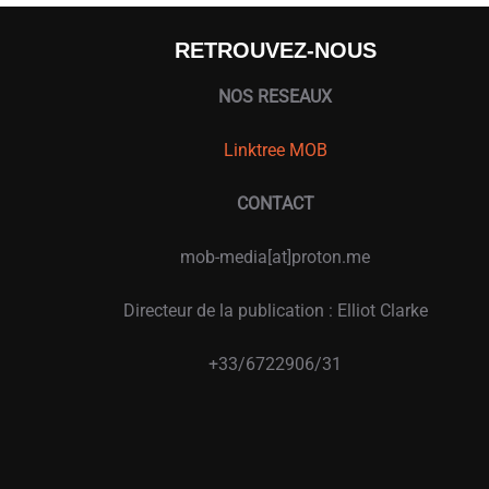
RETROUVEZ-NOUS
NOS RESEAUX
Linktree MOB
CONTACT
mob-media[at]proton.me
Directeur de la publication : Elliot Clarke
+33/6722906/31