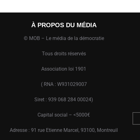
À PROPOS DU MÉDIA
© MOB – Le média de la démocratie
Tous droits réservés
Association loi 1901
( RNA : W931029007
Siret : 939 068 284 00024)
Capital social – <5000€
Adresse : 91 rue Etienne Marcel, 93100, Montreuil