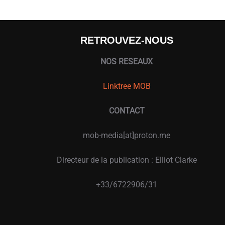
RETROUVEZ-NOUS
NOS RESEAUX
Linktree MOB
CONTACT
mob-media[at]proton.me
Directeur de la publication : Elliot Clarke
+33/6722906/31