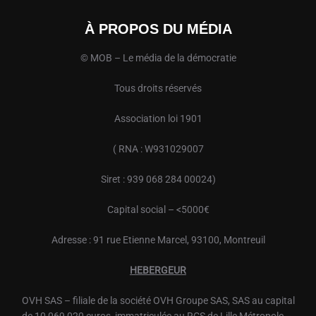
À PROPOS DU MÉDIA
© MOB – Le média de la démocratie
Tous droits réservés
Association loi 1901
( RNA : W931029007
Siret : 939 068 284 00024)
Capital social – <5000€
Adresse : 91 rue Etienne Marcel, 93100, Montreuil
HEBERGEUR
OVH
SAS – filiale de la société
OVH
Groupe SAS, SAS au capital
de 10 069 020 euros, immatriculée au RCS de Lille Métropole –