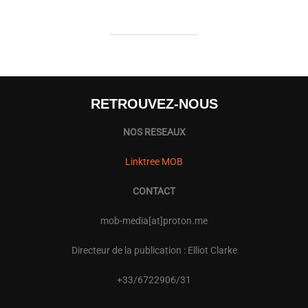
RETROUVEZ-NOUS
NOS RESEAUX
Linktree MOB
CONTACT
mob-media[at]proton.me
Directeur de la publication : Elliot Clarke
+33/6722906/31