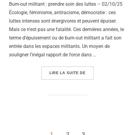
Burn-out militant : prendre soin des luttes – 02/10/25
Écologie, féminisme, antiracisme, démocratie : ces
luttes intenses sont énergivores et peuvent épuiser.
Mais ce n’est pas une fatalité. Ces dernières années, le
terme d’épuisement ou de burn-out militant a fait son
entrée dans les espaces militants. Un moyen de
souligner l’inégal rapport de force dans …
« BURN-OUT MILITANT :
LIRE LA SUITE DE
PAGINATION
1
2
3