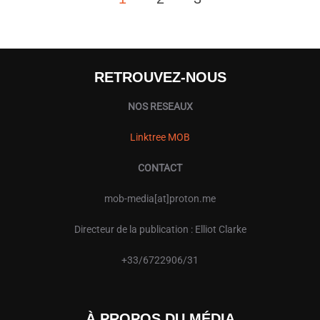
DES
PUBLICATIONS
RETROUVEZ-NOUS
NOS RESEAUX
Linktree MOB
CONTACT
mob-media[at]proton.me
Directeur de la publication : Elliot Clarke
+33/6722906/31
À PROPOS DU MÉDIA