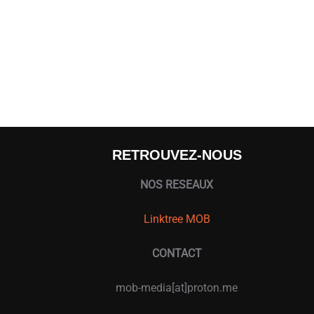
RETROUVEZ-NOUS
NOS RESEAUX
Linktree MOB
CONTACT
mob-media[at]proton.me