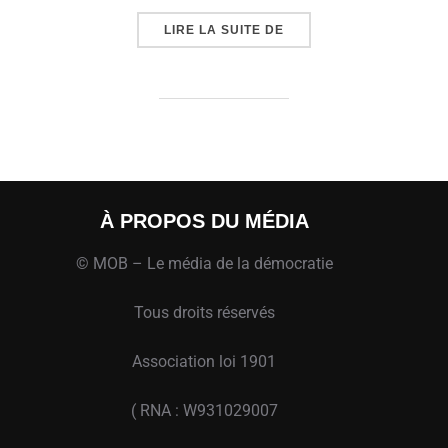
« « INSTITUTIONS, CON
LIRE LA SUITE DE
À PROPOS DU MÉDIA
© MOB – Le média de la démocratie
Tous droits réservés
Association loi 1901
( RNA : W931029007