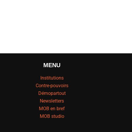
TRE-POUVOIRS, TRAVAIL, COMMENT FAIRE DÉMOCRATIE ? » »
MENU
Institutions
Contre-pouvoirs
Démopartout
Newsletters
MOB en bref
MOB studio