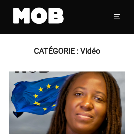
Aller
au
PERMUT
contenu
CATÉGORIE :
Vidéo